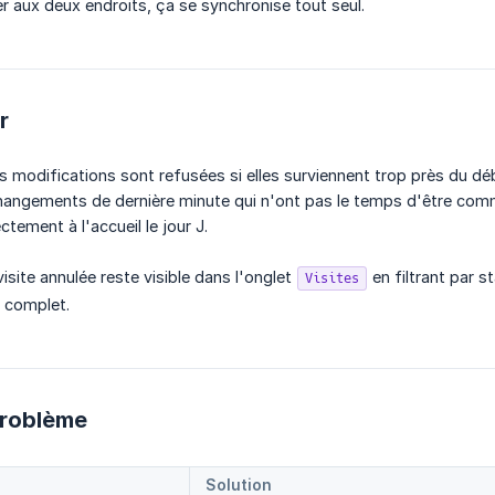
er aux deux endroits, ça se synchronise tout seul.
r
s modifications sont refusées si elles surviennent trop près du débu
changements de dernière minute qui n'ont pas le temps d'être comm
ctement à l'accueil le jour J.
isite annulée reste visible dans l'onglet
en filtrant par s
Visites
e complet.
problème
Solution