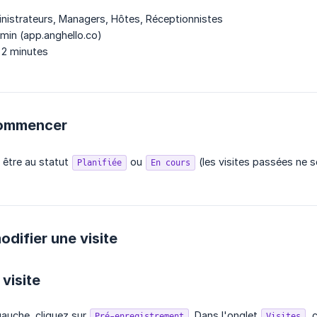
istrateurs, Managers, Hôtes, Réceptionnistes
in (app.anghello.co)
2 minutes
commencer
t être au statut
ou
(les visites passées ne s
Planifiée
En cours
difier une visite
 visite
auche, cliquez sur
. Dans l'onglet
, 
Pré-enregistrement
Visites