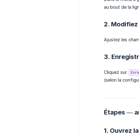
au bout de la lig
2. Modifiez
Ajustez les cham
3. Enregist
Cliquez sur
Enr
(selon la configu
Étapes — an
1. Ouvrez la