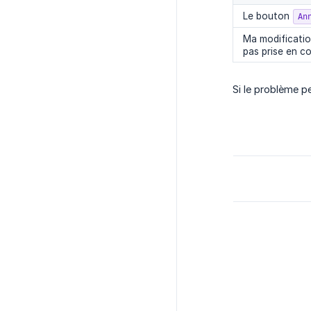
Le bouton
An
Ma modificatio
pas prise en c
Si le problème p