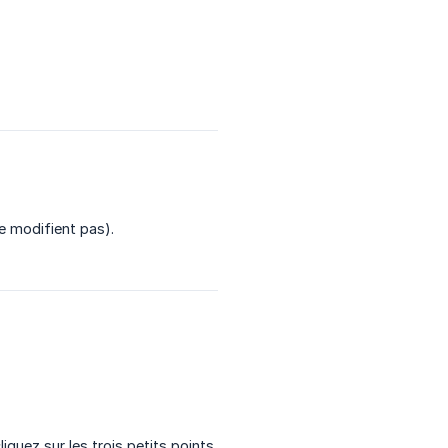
e modifient pas).
cliquez sur les trois petits points