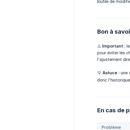
Inutile de modifi
Bon à savoi
⚠️
Important :
le
pour éviter les 
l'ajustement dire
💡
Astuce :
une v
donc l'historiqu
En cas de 
Problème